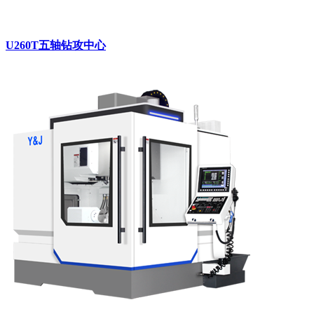
U260T五轴钻攻中心