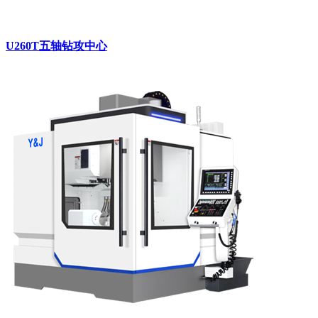
U260T五轴钻攻中心