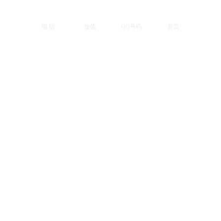
电 话
短信
QQ号码
首页