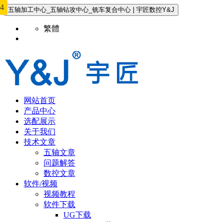
0
2
3
4
1
2
3
4
5
6
7
8
9
五轴加工中心_五轴钻攻中心_铣车复合中心 | 宇匠数控Y&J
繁體
网站首页
产品中心
选配展示
关于我们
技术文章
五轴文章
问题解答
数控文章
软件/视频
视频教程
软件下载
UG下载