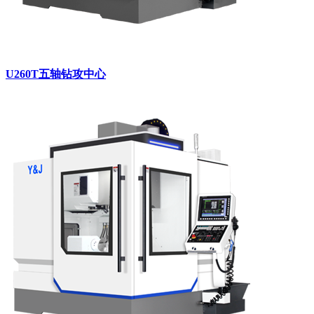
U260T五轴钻攻中心