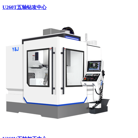
U260T五轴钻攻中心