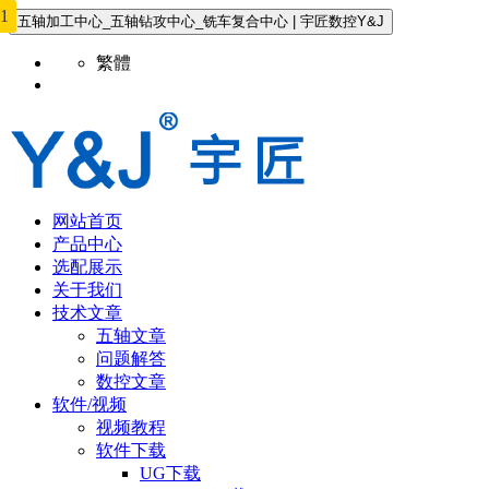
0
1
3
4
5
6
7
8
9
五轴加工中心_五轴钻攻中心_铣车复合中心 | 宇匠数控Y&J
繁體
网站首页
产品中心
选配展示
关于我们
技术文章
五轴文章
问题解答
数控文章
软件/视频
视频教程
软件下载
UG下载