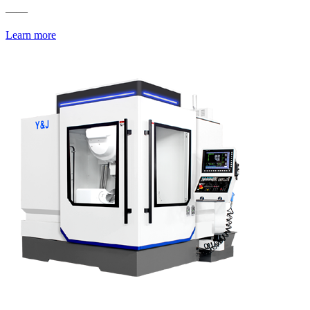
——
Learn more